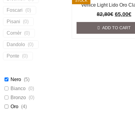
STOCK
Venice Light Lido Oro Cl
Foscari
(
0
)
82,80
€
65,00
€
Pisani
(
0
)
ADD TO CART
Cornèr
(
0
)
Dandolo
(
0
)
Ponte
(
0
)
Nero
(
5
)
Bianco
(
0
)
Bronzo
(
0
)
Oro
(
4
)