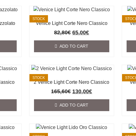
STOCK
STOC
zzolato
Venice Light Corte Nero Classico
Ve
82,80
€
65,00
€
ADD TO CART
STOCK
STOC
lassico
2 Venice Light Corte Nero Classico
Ve
165,60
€
130,00
€
ADD TO CART