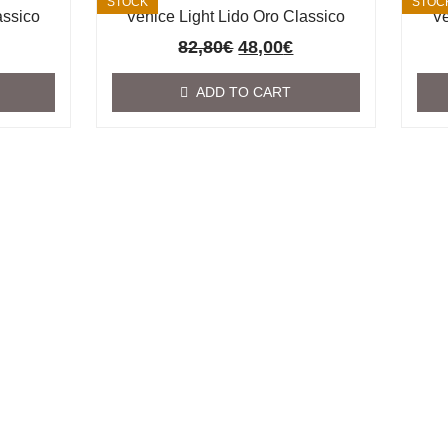
STOCK
STOC
assico
Venice Light Lido Oro Classico
Ve
82,80
€
48,00
€
ADD TO CART