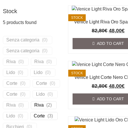
Stock
STOCK
Venice Light Riva Oro Spa
5
products found
82,80
€
48,00
€
Senza categoria
(
0
)
ADD TO CART
Senza categoria
(
0
)
Riva
(
0
)
Riva
(
0
)
Lido
(
0
)
Lido
(
0
)
STOCK
Venice Light Corte Nero C
Corte
(
0
)
Corte
(
0
)
82,80
€
48,00
€
Corte
(
0
)
Lido
(
0
)
ADD TO CART
Riva
(
0
)
Riva
(
2
)
Lido
(
0
)
Corte
(
3
)
Bicchieri
(
0
)