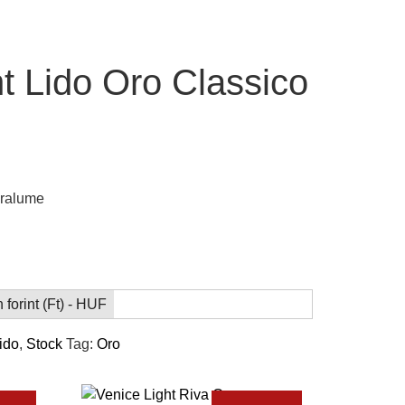
t Lido Oro Classico
paralume
forint (Ft) - HUF
ido
,
Stock
Tag:
Oro