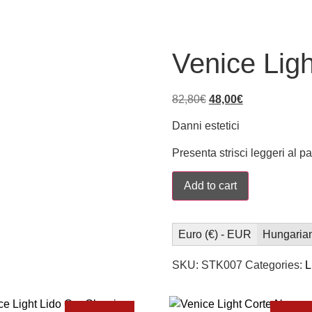
Venice Ligh
82,80
€
48,00
€
Danni estetici
Presenta strisci leggeri al 
Add to cart
Euro (€) - EUR
Hungarian 
SKU:
STK007
Categories:
L