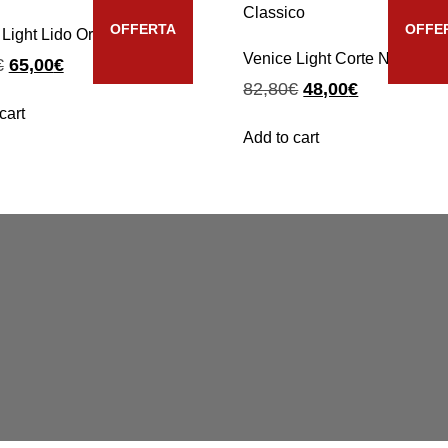
OFFERTA
OFFE
Light Lido Oro Classico
Venice Light Corte Nero Cla
€
65,00
€
82,80
€
48,00
€
cart
Add to cart