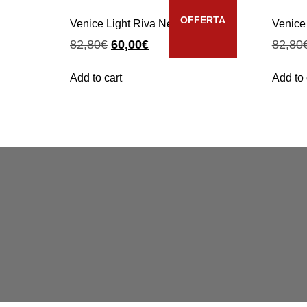
OFFERTA
Venice Light Riva Nero Classico
Venice 
82,80
€
60,00
€
82,80
Add to cart
Add to 