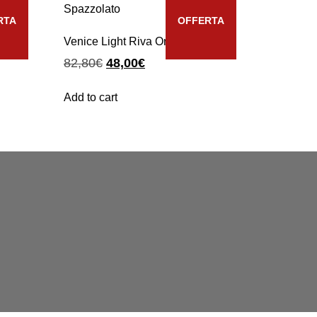
RTA
OFFERTA
ssico
Venice Light Riva Oro Spazzolato
82,80
€
48,00
€
Add to cart