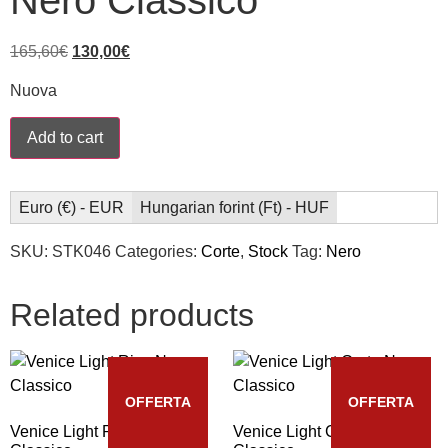
Nero Classico
165,60
€
130,00
€
Nuova
Add to cart
Euro (€) - EUR
Hungarian forint (Ft) - HUF
SKU:
STK046
Categories:
Corte
,
Stock
Tag:
Nero
Related products
OFFERTA
OFFERTA
Venice Light Riva Nero
Venice Light Corte Nero