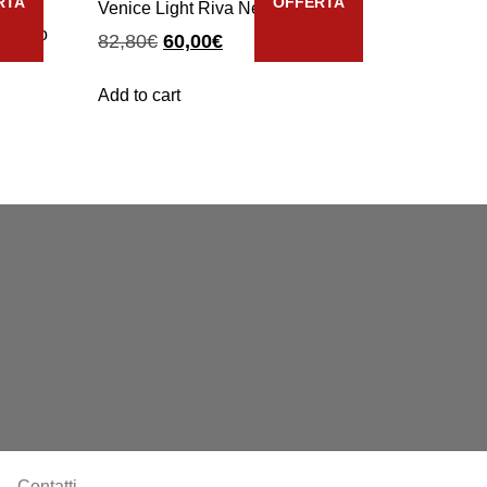
RTA
OFFERTA
Venice Light Riva Nero Classico
lassico
82,80
€
60,00
€
Add to cart
Contatti