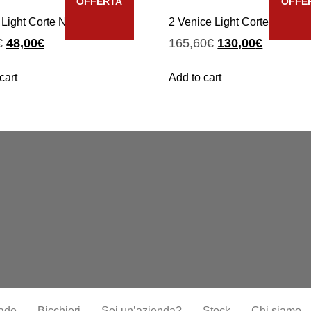
OFFERTA
OFFE
 Light Corte Nero Classico
2 Venice Light Corte Nero C
€
48,00
€
165,60
€
130,00
€
cart
Add to cart
ade
Bicchieri
Sei un’azienda?
Stock
Chi siamo