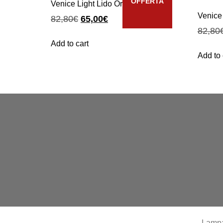
OFFERTA
Venice Light Lido Oro Classico
Venice
82,80
€
65,00
€
82,80
Add to cart
Add to 
Lamp