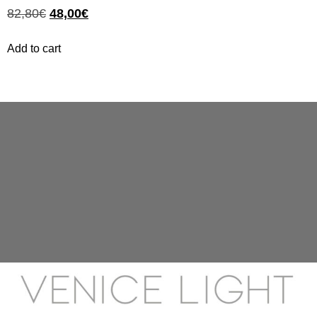
82,80
€
48,00
€
Add to cart