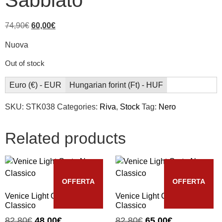
Sabbiato
74,90
€
60,00
€
Nuova
Out of stock
Euro (€) - EUR
Hungarian forint (Ft) - HUF
SKU:
STK038
Categories:
Riva
,
Stock
Tag:
Nero
Related products
OFFERTA
OFFERTA
Venice Light Corte Nero
Venice Light Corte Nero
Classico
Classico
82,80
€
48,00
€
82,80
€
65,00
€