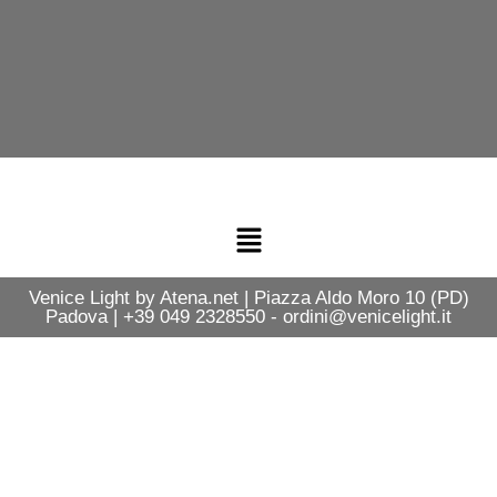
Venice Light by Atena.net | Piazza Aldo Moro 10 (PD)
Padova | +39 049 2328550 - ordini@venicelight.it