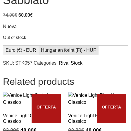
Sabbiato
74,90
€
60,00
€
Nuova
Out of stock
Euro (€) - EUR
Hungarian forint (Ft) - HUF
SKU:
STK057
Categories:
Riva
,
Stock
Related products
OFFERTA
OFFERTA
Venice Light Corte Nero
Venice Light Riva Nero
Classico
Classico
82,80
€
48,00
€
82,80
€
48,00
€