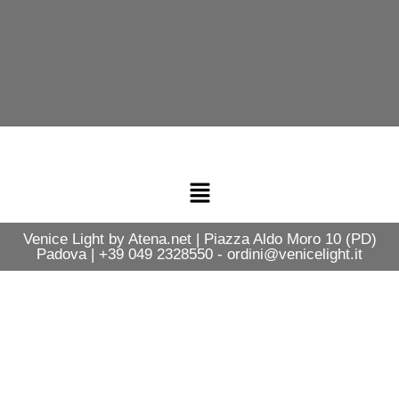
Venice Light by Atena.net | Piazza Aldo Moro 10 (PD)
Padova | +39 049 2328550 - ordini@venicelight.it