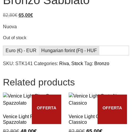
Bronzo Sabbiato
82,80
€
65,00
€
Nuova
Out of stock
Euro (€) - EUR
Hungarian forint (Ft) - HUF
SKU:
STK141
Categories:
Riva
,
Stock
Tag:
Bronzo
Related products
OFFERTA
OFFERTA
Venice Light Riva Oro
Venice Light Corte Nero
Spazzolato
Classico
82,80
€
48,00
€
82,80
€
65,00
€