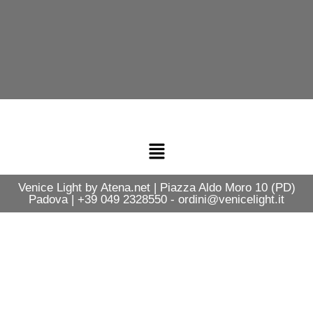
Venice Light by Atena.net | Piazza Aldo Moro 10 (PD)
Padova | +39 049 2328550 - ordini@venicelight.it