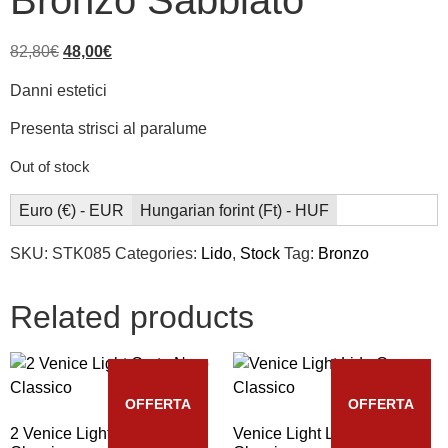
Bronzo Sabbiato
82,80
€
48,00
€
Danni estetici
Presenta strisci al paralume
Out of stock
Euro (€) - EUR
Hungarian forint (Ft) - HUF
SKU:
STK085
Categories:
Lido
,
Stock
Tag:
Bronzo
Related products
OFFERTA
OFFERTA
2 Venice Light Corte Nero
Venice Light Lido Oro