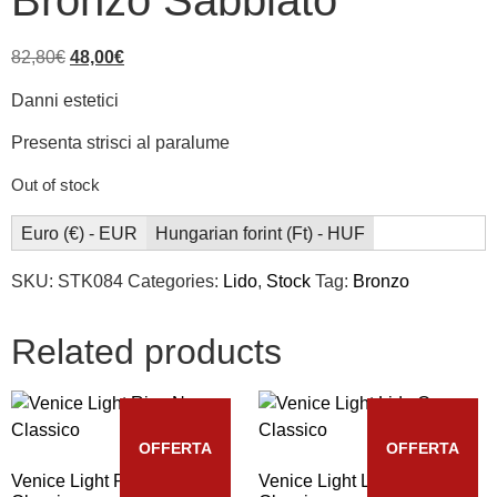
Bronzo Sabbiato
82,80
€
48,00
€
Danni estetici
Presenta strisci al paralume
Out of stock
Euro (€) - EUR
Hungarian forint (Ft) - HUF
SKU:
STK084
Categories:
Lido
,
Stock
Tag:
Bronzo
Related products
OFFERTA
OFFERTA
Venice Light Riva Nero
Venice Light Lido Oro