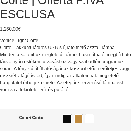
Corte | Offerta P.IVA
ESCLUSA
1.260,00
€
Venice Light Corte:
Corte – akkumulátoros USB-s újratölthető asztali lámpa.
Minden alkalomhoz megfelelő, bárhol használható, megbízható
társ a nyári estéken, olvasáshoz vagy szabadtéri programok
során. A fényerő állíthatóságának köszönhetően erőteljes vagy
diszkrét világítást ad, így mindig az alkalomnak megfelelő
hangulatot érhetjük el vele. Az elegáns tervezésű lámpatest
vonzza a tekintetet; víz és porálló.
Colori Corte