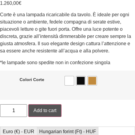
1.260,00
€
Corte
è una lampada ricaricabile da
tavolo
.
È ideale per ogni
situazione o ambiente, fedele compagna di serate estive,
piacevoli letture o gite fuori porta.
Offre una luce potente o
discreta, grazie all’intensità
dimmerabile
per creare sempre la
giusta atmosfera. Il suo elegante design cattura l’attenzione e
sa essere anche resistente all’acqua e alla polvere.
*le lampade sono spedite non in confezione singola
Colori Corte
Add to cart
Euro (€) - EUR
Hungarian forint (Ft) - HUF