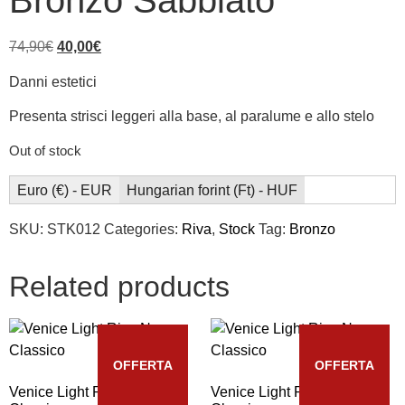
Bronzo Sabbiato
74,90
€
40,00
€
Danni estetici
Presenta strisci leggeri alla base, al paralume e allo stelo
Out of stock
Euro (€) - EUR
Hungarian forint (Ft) - HUF
SKU:
STK012
Categories:
Riva
,
Stock
Tag:
Bronzo
Related products
OFFERTA
OFFERTA
Venice Light Riva Nero
Venice Light Riva Nero